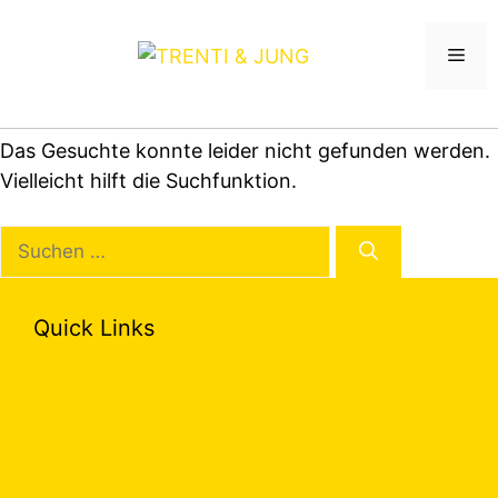
Zum
Inhalt
Men
springen
Das Gesuchte konnte leider nicht gefunden werden.
Vielleicht hilft die Suchfunktion.
Suchen
nach:
Quick Links
Haltung
Arbeiten
Digital